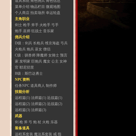
道具系统
角色佣兵
角色信息
菜单介绍
物品栏目
微观地图
个人商店
拍卖场所
幸运轮盘
主角职业
剑士
枪手
斧手
火枪手
弓手
炮手
巫师
狂战士
音乐家
佣兵介绍
D级：
剑兵
长枪兵
维京海盗
弓兵
火枪兵
炮兵
巫女
僧侣
C级：
驯兽师
降魔师
女骑士
预言
家
发明家
巨炮兵
魔女
公主
女神
官
耶尼切里
B级：
斯巴达勇士
NPC资料
任务NPC
道具商人
制作师
技能分析
远程篇(1)
法师篇(1)
近战篇(1)
远程篇(2)
法师篇(2)
近战篇(2)
远程篇(3)
法师篇(3)
武器
剑
枪
斧
弓
炮
杖
火枪
乐器
装备道具
远程系套装
魔法系套装
戒 指