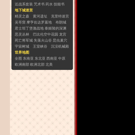
近战系套装
咒术书
药水
技能书
地下城迷宫
精灵之森
黄河遗址
克里特迷宫
吴哥窟
摩亨佐达罗墓地
布朗城
君士坦丁堡激战地
泰姬陵的深渊
恶灵丛林
巴比伦空中花园
龙宫
死亡将军城
失落火山谷
昆虫巢穴
宇宙树城
王室峡谷
沉没机械殿
世界地图
全图
东南亚
东北亚
西南亚
中原
欧洲南部
欧洲北部
北美