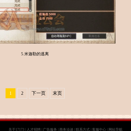
5.米迦勒的逃离
1
2
下一页
末页
关于17173
|
人才招聘
|
广告服务
|
商务洽谈
|
联系方式
|
客服中心
|
网站导航