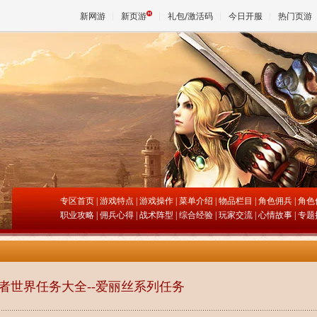
新网游
新页游
礼包/激活码
今日开服
热门页游
魔兽
天堂
王权与
专区首页
|
游戏特点
|
游戏操作
|
菜单介绍
|
物品栏目
|
角色佣兵
|
角色
职业攻略
|
佣兵心得
|
战术阵型
|
综合经验
|
玩家交流
|
心情故事
| 专题
者世界任务大全--爱丽丝系列任务