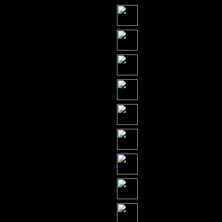
・
―― 精制铁块――4个
・
――粗壮兽骨――10个
・
――铜块 ――――20个
・
―― 银块 ―――10个
・
―― 白金原石 ―20个
・
―― 翠玉 ―――3个
・
――松树 ――――20个
・
―大海元素残片 -10个
・
―火焰元素残片 ―5个