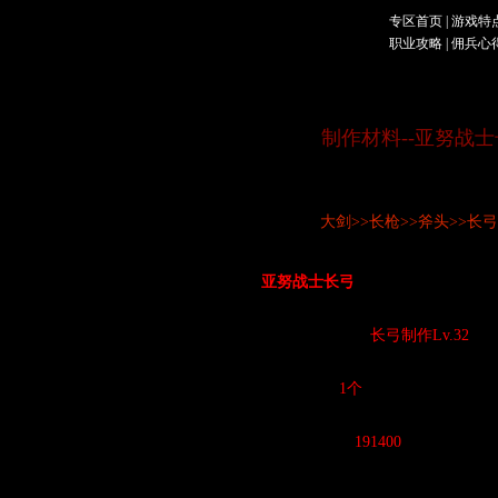
专区首页
|
游戏特
职业攻略
|
佣兵心
制作材料--亚努战
作者：8lee
武器制作目录：
大剑
>>
长枪
>>
斧头
>>
长
・
亚努战士长弓
制作所需
・所需制作技能：
长弓制作Lv.32
・生产单位：
1个
・所需工作量：
191400
・
制作所需材料