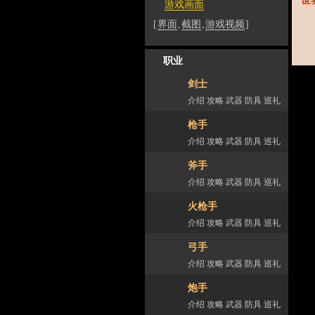
世
游戏画面
[
界面
,
截图
,
游戏视频
]
职业
剑士
介绍
攻略
武器
防具
巡礼
枪手
介绍
攻略
武器
防具
巡礼
斧手
介绍
攻略
武器
防具
巡礼
火枪手
介绍
攻略
武器
防具
巡礼
弓手
介绍
攻略
武器
防具
巡礼
炮手
介绍
攻略
武器
防具
巡礼