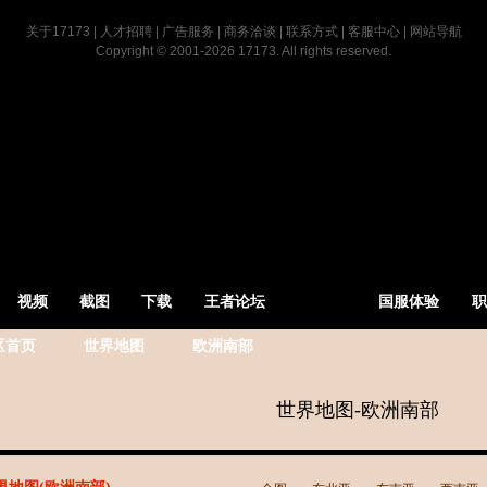
关于17173
|
人才招聘
|
广告服务
|
商务洽谈
|
联系方式
|
客服中心
|
网站导航
Copyright © 2001-2026 17173. All rights reserved.
视频
截图
下载
王者论坛
国服体验
职
区首页
世界地图
欧洲南部
世界地图-欧洲南部