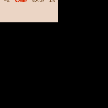
中原
欧洲南部
欧洲北部
北美