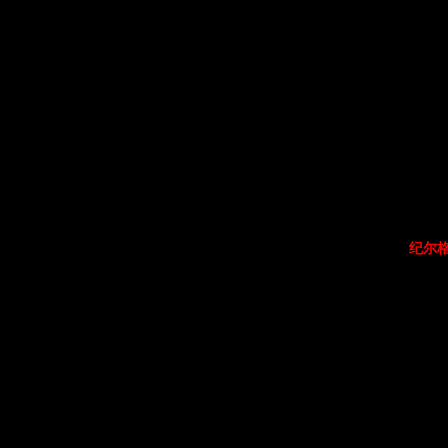
武器制作目
·
纪尔
·所需
·生产
·所需
·
制作