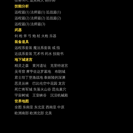
任务NPC
道具商人
制作师
技能分析
远程篇(1)
法师篇(1)
近战篇(1)
远程篇(2)
法师篇(2)
近战篇(2)
远程篇(3)
法师篇(3)
武器
剑
枪
斧
弓
炮
杖
火枪
乐器
装备道具
远程系套装
魔法系套装
戒 指
近战系套装
咒术书
药水
技能书
地下城迷宫
精灵之森
黄河遗址
克里特迷宫
吴哥窟
摩亨佐达罗墓地
布朗城
君士坦丁堡激战地
泰姬陵的深渊
恶灵丛林
巴比伦空中花园
龙宫
死亡将军城
失落火山谷
昆虫巢穴
宇宙树城
王室峡谷
沉没机械殿
世界地图
全图
东南亚
东北亚
西南亚
中原
欧洲南部
欧洲北部
北美