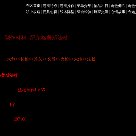
专区首页
|
游戏特点
|
游戏操作
|
菜单介绍
|
物品栏目
|
角色佣兵
|
角色
职业攻略
|
佣兵心得
|
战术阵型
|
综合经验
|
玩家交流
|
心情故事
| 专题
制作材料--纪尔格美斯法杖
录：
大剑
>>
长枪
>>
斧头
>>
长弓
>>
火枪
>>
大炮
>>
法杖
格美斯法杖
制作所需
制作技能：
法杖制作Lv.35
单位：
1个
工作量：
287100
所需材料