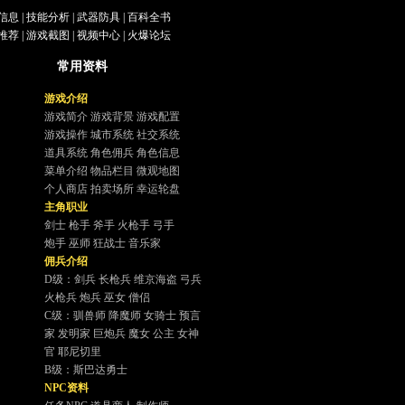
信息
|
技能分析
|
武器防具
| 百科全书
推荐 |
游戏截图
|
视频中心
|
火爆论
坛
常用资料
游戏介绍
游戏简介
游戏背景
游戏配置
游戏操作
城市系统
社交系统
道具系统
角色佣兵
角色信息
菜单介绍
物品栏目
微观地图
个人商店
拍卖场所
幸运轮盘
主角职业
剑士
枪手
斧手
火枪手
弓手
炮手
巫师
狂战士
音乐家
佣兵介绍
D级：
剑兵
长枪兵
维京海盗
弓兵
火枪兵
炮兵
巫女
僧侣
C级：
驯兽师
降魔师
女骑士
预言
家
发明家
巨炮兵
魔女
公主
女神
官
耶尼切里
B级：
斯巴达勇士
NPC资料