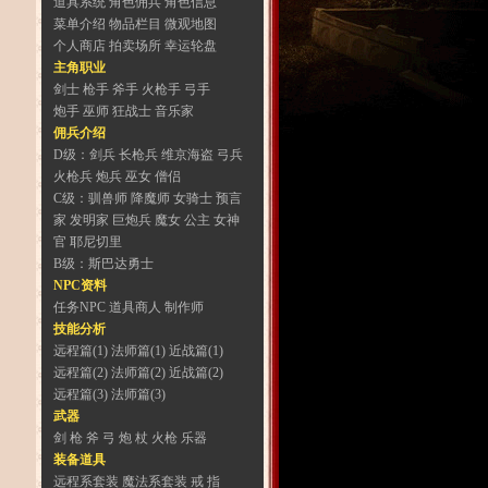
道具系统
角色佣兵
角色信息
菜单介绍
物品栏目
微观地图
个人商店
拍卖场所
幸运轮盘
主角职业
剑士
枪手
斧手
火枪手
弓手
炮手
巫师
狂战士
音乐家
佣兵介绍
D级：
剑兵
长枪兵
维京海盗
弓兵
火枪兵
炮兵
巫女
僧侣
C级：
驯兽师
降魔师
女骑士
预言
家
发明家
巨炮兵
魔女
公主
女神
官
耶尼切里
B级：
斯巴达勇士
NPC资料
任务NPC
道具商人
制作师
技能分析
远程篇(1)
法师篇(1)
近战篇(1)
远程篇(2)
法师篇(2)
近战篇(2)
远程篇(3)
法师篇(3)
武器
剑
枪
斧
弓
炮
杖
火枪
乐器
装备道具
远程系套装
魔法系套装
戒 指