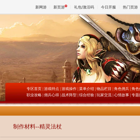
新网游
新页游
礼包/激活码
今日开服
热门页游
魔兽
天堂
王权与
专区首页
|
游戏特点
|
游戏操作
|
菜单介绍
|
物品栏目
|
角色佣兵
|
角色
职业攻略
|
佣兵心得
|
战术阵型
|
综合经验
|
玩家交流
|
心情故事
| 专题
制作材料--精灵法杖