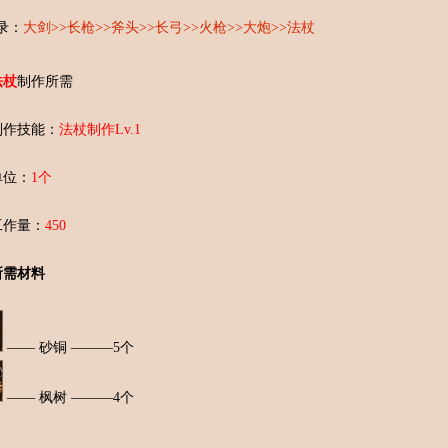
录：
大剑
>>
长枪
>>
斧头
>>
长弓
>>
火枪
>>
大炮
>>
法杖
法杖
制作所需
制作技能：
法杖制作Lv.1
单位：
1个
工作量：
450
所需材料
—— 砂铜 ———5个
—— 枫树 ———4个