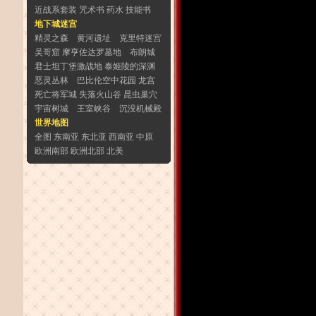
近战系套装
咒术书
药水
技能书
地下城迷宫
精灵之森
黄河遗址
克里特迷宫
吴哥窟
摩亨佐达罗墓地
布朗城
君士坦丁堡激战地
泰姬陵的深渊
恶灵丛林
巴比伦空中花园
龙宫
死亡将军城
失落火山谷
昆虫巢穴
宇宙树城
王室峡谷
沉没机械殿
世界地图
全图
东南亚
东北亚
西南亚
中原
欧洲南部
欧洲北部
北美