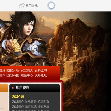
热门游戏
DNF
传奇4
剑网3旗舰版
新天龙八部
自由
诛仙世界
仙剑世界
信息
|
技能分析
|
武器防具
| 百科全书
推荐 |
游戏截图
|
视频中心
|
火爆论
坛
常用资料
游戏介绍
游戏简介
游戏背景
游戏配置
游戏操作
城市系统
社交系统