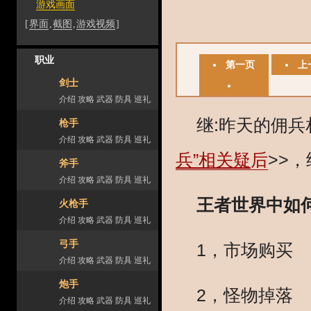
游戏画面
[
界面
,
截图
,
游戏视频
]
职业
第一页
上
剑士
介绍
攻略
武器
防具
巡礼
最后一页
继:昨天的佣兵
枪手
介绍
攻略
武器
防具
巡礼
兵”相关疑
后
>>
斧手
介绍
攻略
武器
防具
巡礼
王者世界中如
火枪手
介绍
攻略
武器
防具
巡礼
弓手
1，市场购买
介绍
攻略
武器
防具
巡礼
炮手
2，怪物掉落
介绍
攻略
武器
防具
巡礼