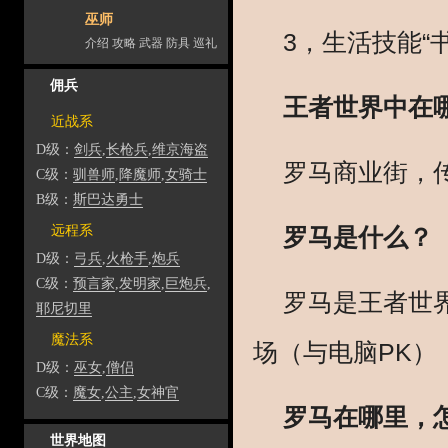
巫师
3，生活技能“
介绍
攻略
武器
防具
巡礼
佣兵
王者世界中在
近战系
D级：
剑兵
,
长枪兵
,
维京海盗
罗马商业街，传
C级：
驯兽师
,
降魔师
,
女骑士
B级：
斯巴达勇士
远程系
罗马是什么？
D级：
弓兵
,
火枪手
,
炮兵
C级：
预言家
,
发明家
,
巨炮兵
,
罗马是王者世
耶尼切里
魔法系
场（与电脑PK）
D级：
巫女
,
僧侣
C级：
魔女
,
公主
,
女神官
罗马在哪里，
世界地图