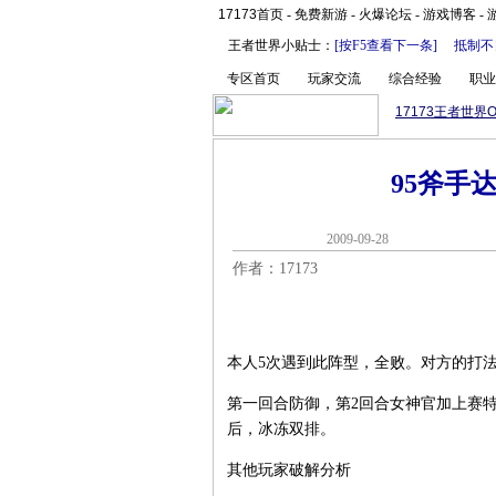
17173首页
-
免费新游
-
火爆论坛
-
游戏博客
-
王者世界小贴士：
[按F5查看下一条]
抵制不
专区首页
玩家交流
综合经验
职业
17173王者世界O
95斧手
2009-09-2
作者：17173
本人5次遇到此阵型，全败。对方的打
第一回合防御，第2回合女神官加上赛
后，冰冻双排。
其他玩家破解分析