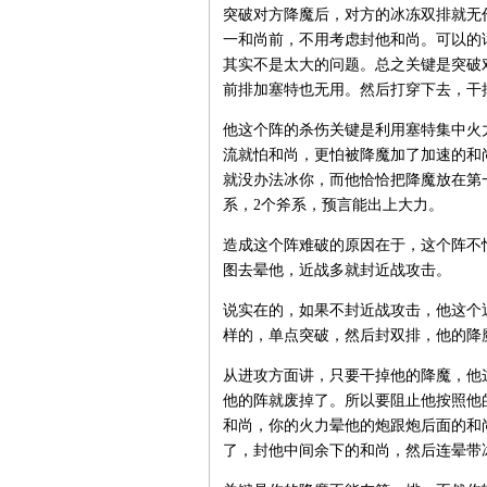
突破对方降魔后，对方的冰冻双排就无
一和尚前，不用考虑封他和尚。可以的
其实不是太大的问题。总之关键是突破
前排加塞特也无用。然后打穿下去，干
他这个阵的杀伤关键是利用塞特集中火
流就怕和尚，更怕被降魔加了加速的和
就没办法冰你，而他恰恰把降魔放在第
系，2个斧系，预言能出上大力。
造成这个阵难破的原因在于，这个阵不
图去晕他，近战多就封近战攻击。
说实在的，如果不封近战攻击，他这个
样的，单点突破，然后封双排，他的降
从进攻方面讲，只要干掉他的降魔，他
他的阵就废掉了。所以要阻止他按照他
和尚，你的火力晕他的炮跟炮后面的和
了，封他中间余下的和尚，然后连晕带