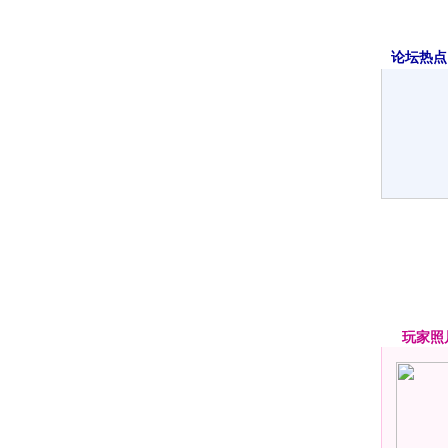
论坛热点·
玩家
照