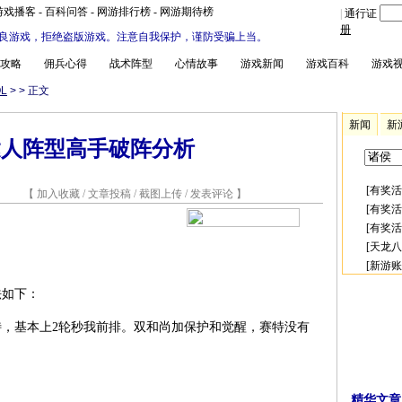
游戏播客
-
百科问答
-
网游排行榜
-
网游期待榜
|
通行证
册
良游戏，拒绝盗版游戏。注意自我保护，谨防受骗上当。
攻略
佣兵心得
战术阵型
心情故事
游戏新闻
游戏百科
游戏
L
>
> 正文
新闻
新
达人阵型高手破阵分析
[
有奖活
8 【
加入收藏
/
文章投稿
/
截图上传
/
发表评论
】
[
有奖活
[
有奖活
[
天龙八
[
新游账
法如下：
特，基本上2轮秒我前排。双和尚加保护和觉醒，赛特没有
精华文章