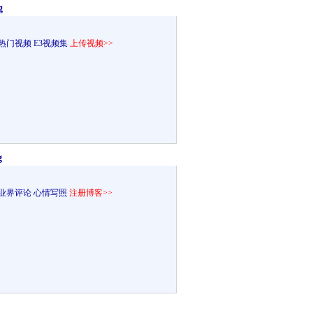
g
热门视频
E3视频集
上传视频>>
g
业界评论
心情写照
注册博客>>