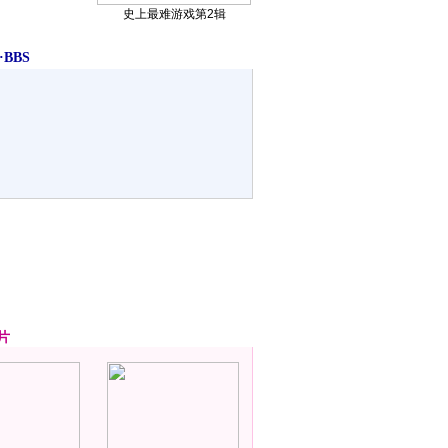
史上最难游戏第2辑
BBS
片