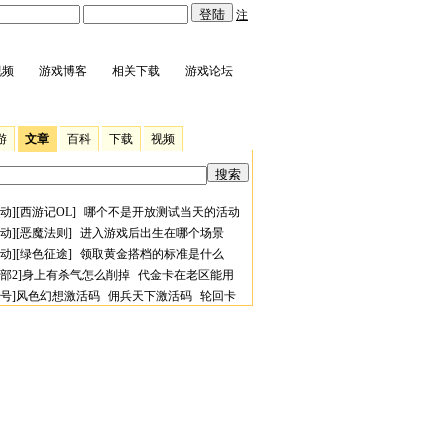
注
视频
游戏博客
相关下载
游戏论坛
游
文章
百科
下载
视频
动
][
西游记OL
]
哪个不是开放测试当天的活动
动
][
恶魔法则
]
进入游戏后出生在哪个场景
动
][
绿色征途
]
领取黄金搭档的标准是什么
部2
]
身上有杀气怎么削掉
代金卡在老区能用
号
]
风色幻想激活码
佣兵天下激活码
轮回卡