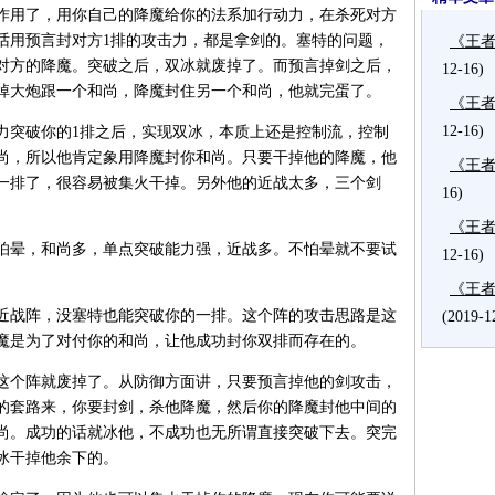
作用了，用你自己的降魔给你的法系加行动力，在杀死对方
话用预言封对方1排的攻击力，都是拿剑的。塞特的问题，
《王
对方的降魔。突破之后，双冰就废掉了。而预言掉剑之后，
12-16)
掉大炮跟一个和尚，降魔封住另一个和尚，他就完蛋了。
《王
12-16)
力突破你的1排之后，实现双冰，本质上还是控制流，控制
尚，所以他肯定象用降魔封你和尚。只要干掉他的降魔，他
《王
一排了，很容易被集火干掉。另外他的近战太多，三个剑
16)
《王
怕晕，和尚多，单点突破能力强，近战多。不怕晕就不要试
12-16)
《王
近战阵，没塞特也能突破你的一排。这个阵的攻击思路是这
(2019-1
魔是为了对付你的和尚，让他成功封你双排而存在的。
这个阵就废掉了。从防御方面讲，只要预言掉他的剑攻击，
的套路来，你要封剑，杀他降魔，然后你的降魔封他中间的
尚。成功的话就冰他，不成功也无所谓直接突破下去。突完
冰干掉他余下的。