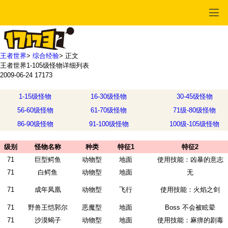
王者世界
>
综合经验
>
正文
王者世界1-105级怪物详细列表
2009-06-24
17173
1-15级怪物
16-30级怪物
30-45级怪物
56-60级怪物
61-70级怪物
71级-80级怪物
86-90级怪物
91-100级怪物
100级-105级怪物
级别
怪物名称
种类
特征1
特征2
71
巨型鳄鱼
动物型
地面
使用技能：凶暴的意志
71
白鳄鱼
动物型
地面
无
71
成年凤凰
动物型
飞行
使用技能：火焰之剑
71
野兽王恺郭尔
恶魔型
地面
Boss 不会被眩晕
71
沙漠蝎子
动物型
地面
使用技能：麻痹的剧毒