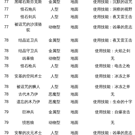
77
黑曜石斯芬克斯
金属型
地面
使用技能：沉默的诅咒
77
怪石炮兵
人型
地面
使用技能：洞察的视野
77
怪石剑兵
人型
地面
使用技能：夜叉雷王击
被诅咒的沙漠骆
77
动物型
地面
使用技能：凶暴的意志
驼
78
结晶近卫兵
金属型
地面
使用技能：夜叉雷王击
78
结晶守卫兵
金属型
地面
使用技能：火焰之剑
78
凶暴狼
动物型
地面
无
78
怪石枪兵
人型
地面
使用技能：电击之枪
78
安基的空间术士
人型
地面
使用技能：冰冻之斧
78
被诅咒的狮人
人型
地面
使用技能：冰冻之斧
78
古代木乃伊
恶魔型
地面
无
78
遗忘的木乃伊
恶魔型
地面
使用技能：生命的十字
79
巨神兵
金属型
地面
使用技能：自爆攻击
79
愤怒狼
动物型
地面
无
79
安黎的次元术士
人型
地面
使用技能：凶暴的意志