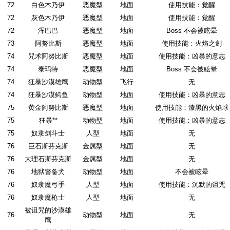
72
白色木乃伊
恶魔型
地面
使用技能：觉醒
72
灰色木乃伊
恶魔型
地面
使用技能：觉醒
72
浑巴巴
恶魔型
地面
Boss 不会被眩晕
73
阿努比斯
恶魔型
地面
使用技能：火焰之剑
74
咒术阿努比斯
恶魔型
地面
使用技能：凶暴的意志
74
泰玛特
恶魔型
地面
Boss 不会被眩晕
74
狂暴沙漠雄鹰
动物型
飞行
无
74
狂暴沙漠鳄鱼
动物型
地面
使用技能：凶暴的意志
75
黄金阿努比斯
恶魔型
地面
使用技能：漆黑的火焰球
75
狂暴**
动物型
地面
使用技能：凶暴的意志
75
奴隶剑斗士
人型
地面
无
76
巨石斯芬克斯
金属型
地面
无
76
大理石斯芬克斯
金属型
地面
无
76
地狱警备犬
动物型
地面
不会被眩晕
76
奴隶魔弓手
人型
地面
使用技能：沉默的诅咒
76
奴隶魔枪士
人型
地面
无
被诅咒的沙漠雄
76
动物型
地面
无
鹰