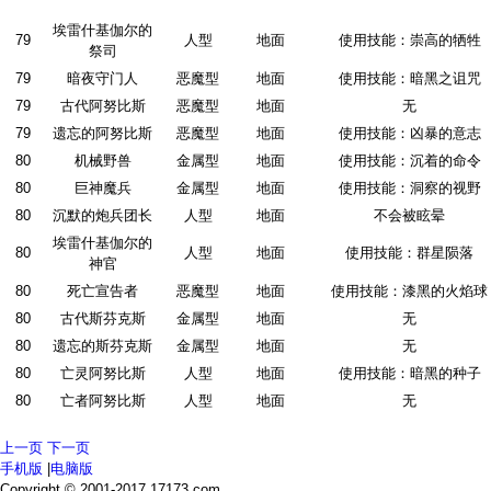
埃雷什基伽尔的
79
人型
地面
使用技能：崇高的牺牲
祭司
79
暗夜守门人
恶魔型
地面
使用技能：暗黑之诅咒
79
古代阿努比斯
恶魔型
地面
无
79
遗忘的阿努比斯
恶魔型
地面
使用技能：凶暴的意志
80
机械野兽
金属型
地面
使用技能：沉着的命令
80
巨神魔兵
金属型
地面
使用技能：洞察的视野
80
沉默的炮兵团长
人型
地面
不会被眩晕
埃雷什基伽尔的
80
人型
地面
使用技能：群星陨落
神官
80
死亡宣告者
恶魔型
地面
使用技能：漆黑的火焰球
80
古代斯芬克斯
金属型
地面
无
80
遗忘的斯芬克斯
金属型
地面
无
80
亡灵阿努比斯
人型
地面
使用技能：暗黑的种子
80
亡者阿努比斯
人型
地面
无
上一页
下一页
手机版
|
电脑版
Copyright © 2001-2017 17173.com